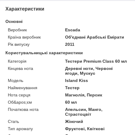
Характеристики
Основні
Виробник
Escada
Країна виробник
Об'єднані Арабські Емірати
Рік випуску
2011
Користувальницькі характеристики
Категорія
Тестери Premium Class 60 мл
Кінцева нота
Деревні ноти, Червоні
ягоди, Мускус
Мoдель
Island Kiss
Найменування
Тестер
Нота серця
Магнолія, Персик
Об&apos;єм
60 мл
Початкова нота
Апельсин, Манго,
Страстоцвіт
Стать
Жіночий
Тип аромату
Фруктові, Квіткові