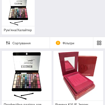
Рум'яна/Халайтер
Сортування
0
Фільтри
Професійна палітра для
Румяна KYLIE Jenner