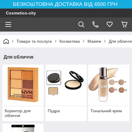
БЕЗКОШТОВНА ДОСТАВКА ВІД 4500 ГРН
Cosmetics-city
Товари та послуги
Косметика
Макіяж
Для обличч
Для обличчя
Коректор для
Пудра
Тональний крем
обличчя