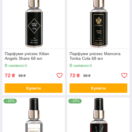
Парфуми унісекс Kilian
Парфуми унісекс Mancera
Angels Share 68 мл
Tonka Cola 68 мл
В наявності
В наявності
72
72
₴
₴
88 ₴
88 ₴
Купити
Купити
–18%
–18%