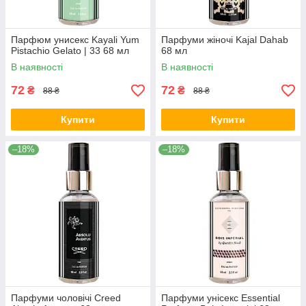
Парфюм унисекс Kayali Yum
Парфуми жіночі Kajal Dahab
Pistachio Gelato | 33 68 мл
68 мл
В наявності
В наявності
72
72
₴
₴
88 ₴
88 ₴
Купити
Купити
–18%
–18%
Парфуми чоловічі Creed
Парфуми унісекс Essential