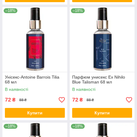
–18%
–18%
Унісекс-Antoine Barrois Tilia
Парфюм унисекс Ex Nihilo
68 мл
Blue Talisman 68 мл
В наявності
В наявності
72
72
₴
₴
88 ₴
88 ₴
Купити
Купити
–18%
–18%