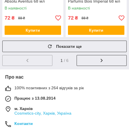
Absolu Aventus 68 мл
Parfums Bois Imperial 68 мл
В наявності
В наявності
72
72
₴
₴
88 ₴
88 ₴
Купити
Купити
Показати ще
1
/ 6
Про нас
100% позитивних з 264 відгуків за рік
Працює з 13.08.2014
м. Харків
Cosmetics-city, Харків, Україна
Контакти