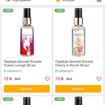
–18%
–18%
Парфум жіночий Escada
Парфум жіночий Escada
Ocean Lounge 68 мл
Cherry in the Air 68 мл
В наявності
В наявності
72
72
₴
₴
88 ₴
88 ₴
Купити
Купити
–18%
–18%