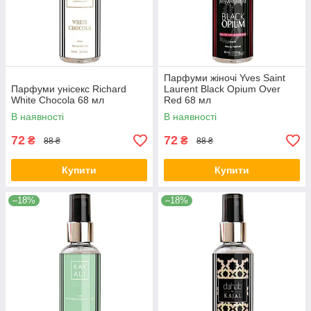
Парфуми жіночі Yves Saint
Парфуми унісекс Richard
Laurent Black Opium Over
White Chocola 68 мл
Red 68 мл
В наявності
В наявності
72
72
₴
₴
88 ₴
88 ₴
Купити
Купити
–18%
–18%