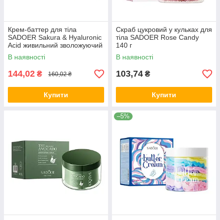
Крем-баттер для тіла
Скраб цукровий у кульках для
SADOER Sakura & Hyaluronic
тіла SADOER Rose Candy
Acid живильний зволожуючий
140 г
180 г
В наявності
В наявності
144,02
103,74
₴
₴
160,02 ₴
Купити
Купити
–5%