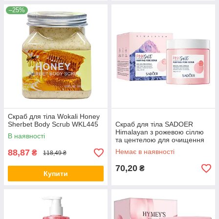
–25%
Скраб для тіла Wokali Honey
Sherbet Body Scrub WKL445
Скраб для тіла SADOER
Himalayan з рожевою сіллю
В наявності
та центелою для очищення
пор 240 г
88,87
Немає в наявності
₴
118,49 ₴
70,20
₴
Купити