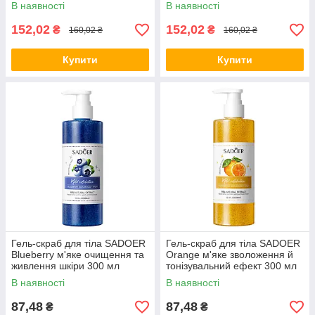
180 г
В наявності
В наявності
152,02
152,02
₴
₴
160,02 ₴
160,02 ₴
Купити
Купити
Гель-скраб для тіла SADOER
Гель-скраб для тіла SADOER
Blueberry м'яке очищення та
Orange м'яке зволоження й
живлення шкіри 300 мл
тонізувальний ефект 300 мл
В наявності
В наявності
87,48
87,48
₴
₴