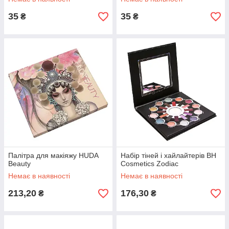
35
35
₴
₴
Палітра для макіяжу HUDA
Набір тіней і хайлайтерів BH
Beauty
Cosmetics Zodiac
Немає в наявності
Немає в наявності
213,20
176,30
₴
₴