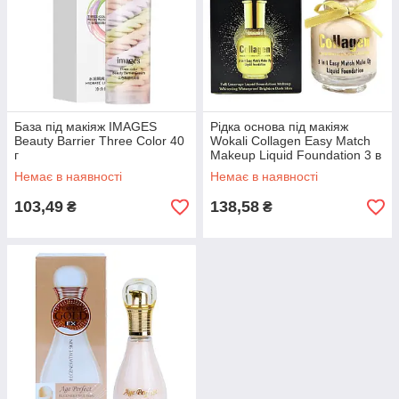
База під макіяж IMAGES
Рідка основа під макіяж
Beauty Barrier Three Color 40
Wokali Collagen Easy Match
г
Makeup Liquid Foundation 3 в
1 HF2006 65 мл
Немає в наявності
Немає в наявності
103,49
138,58
₴
₴