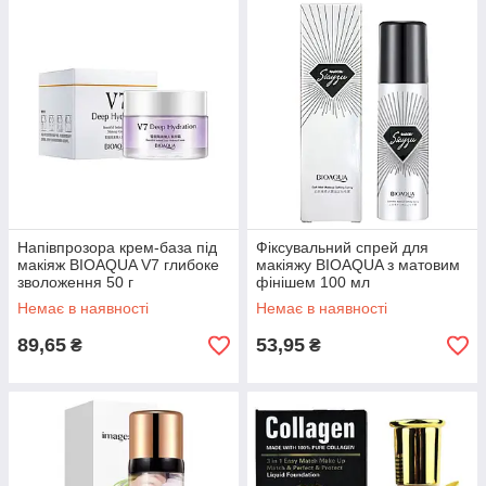
Напівпрозора крем-база під
Фіксувальний спрей для
макіяж BIOAQUA V7 глибоке
макіяжу BIOAQUA з матовим
зволоження 50 г
фінішем 100 мл
Немає в наявності
Немає в наявності
89,65
53,95
₴
₴