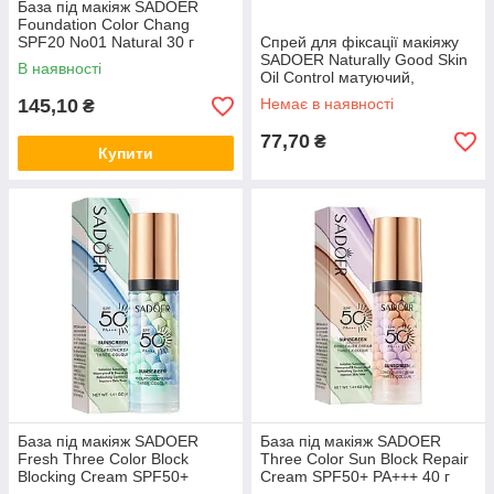
База під макіяж SADOER
Foundation Color Chang
SPF20 No01 Natural 30 г
Спрей для фіксації макіяжу
SADOER Naturally Good Skin
В наявності
Oil Control матуючий,
освіжаючий 100 мл
145,10
Немає в наявності
₴
77,70
₴
Купити
База під макіяж SADOER
База під макіяж SADOER
Fresh Three Color Block
Three Color Sun Block Repair
Blocking Cream SPF50+
Cream SPF50+ PA+++ 40 г