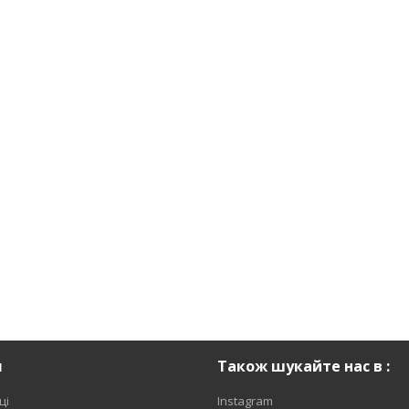
я
Також шукайте нас в :
ці
Instagram