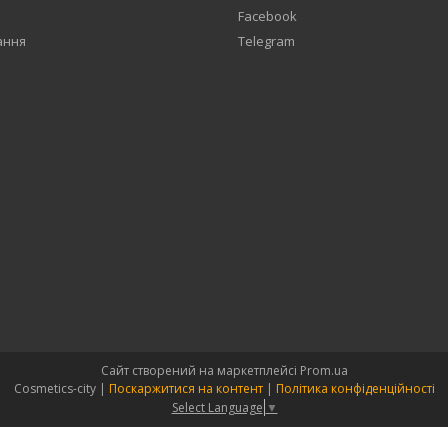
Facebook
ання
Telegram
Сайт створений на маркетплейсі
Prom.ua
Cosmetics-city |
Поскаржитися на контент
|
Політика конфіденційності
Select Language
▼