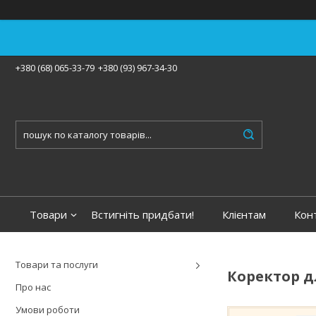
+380 (68) 065-33-79
+380 (93) 967-34-30
Товари
Встигніть придбати!
Клієнтам
Кон
Товари та послуги
Коректор д
Про нас
Умови роботи