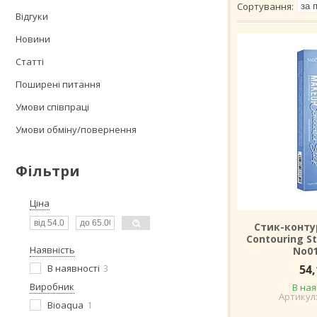
Відгуки
Новини
Статті
Поширені питання
Умови співпраці
Умови обміну/повернення
Фільтри
Ціна
Стик-конту
Contouring St
Наявність
No01
В наявності
3
54,
Виробник
В ная
Bioaqua
1