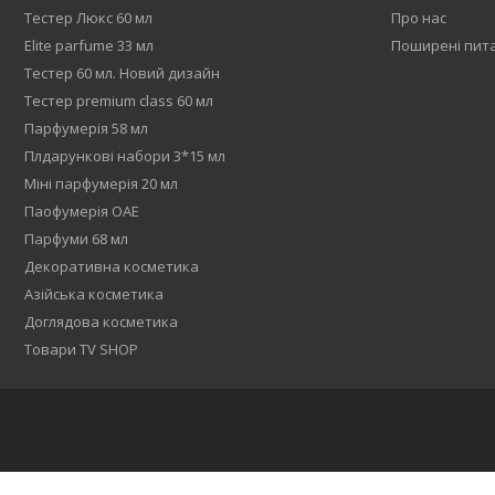
Тестер Люкс 60 мл
Про нас
Elite parfume 33 мл
Поширені пит
Тестер 60 мл. Новий дизайн
Тестер premium class 60 мл
Парфумерія 58 мл
Плдарункові набори 3*15 мл
Міні парфумерія 20 мл
Паофумерія ОАЕ
Парфуми 68 мл
Декоративна косметика
Азійська косметика
Доглядова косметика
Товари TV SHOP