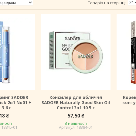
ринг SADOER
Консилер для обличчя
Корек
ick 2в1 No01 +
SADOER Naturally Good Skin Oil
конту
 3.6 г
Control 3в1 10.5 г
18 ₴
57,50 ₴
вності
В наявності
18845-01
18384-01