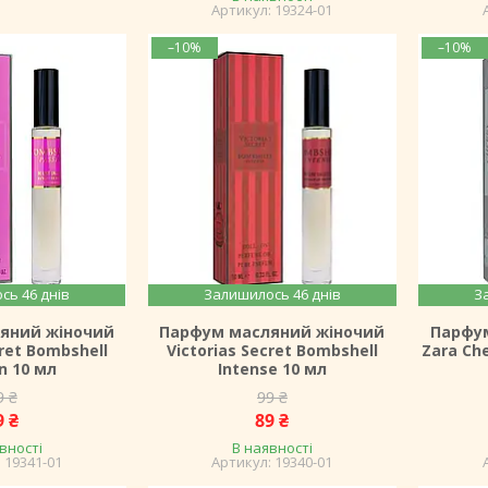
19324-01
–10%
–10%
сь 46 днів
Залишилось 46 днів
З
яний жіночий
Парфум масляний жіночий
Парфу
cret Bombshell
Victorias Secret Bombshell
Zara Ch
n 10 мл
Intense 10 мл
9 ₴
99 ₴
9 ₴
89 ₴
вності
В наявності
19341-01
19340-01