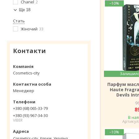
Chanel
2
–10%
Ще 18
Стать
Жіночий
33
Контакти
Cosmetics-city
Залишило
Парфум масл
Haute Fragr
Менеджер
Devils Int
9
+380 (68) 065-33-79
8
+380 (93) 967-34-30
В ная
VIBER
–10%
Cosmetics-city, Харків, Україна