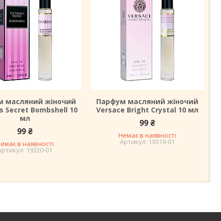
м масляний жіночий
Парфум масляний жіночий
as Secret Bombshell 10
Versace Bright Crystal 10 мл
мл
99 ₴
99 ₴
Немає в наявності
19319-01
емає в наявності
19320-01