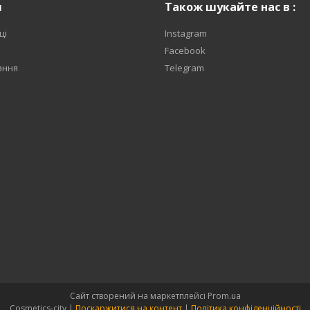
я
Також шукайте нас в :
ці
Instagram
Facebook
ання
Telegram
Сайт створений на маркетплейсі
Prom.ua
Cosmetics-city |
Поскаржитися на контент
|
Політика конфіденційності