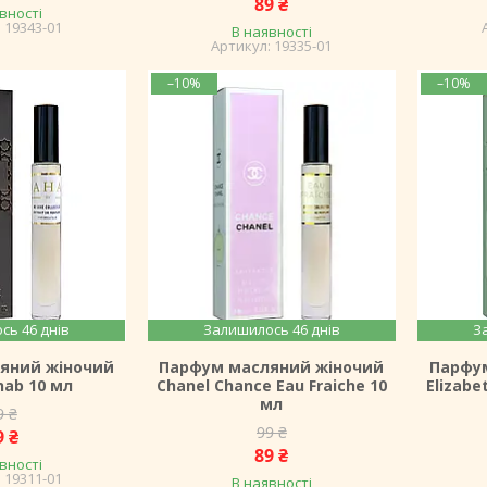
89 ₴
вності
19343-01
В наявності
19335-01
–10%
–10%
сь 46 днів
Залишилось 46 днів
З
яний жіночий
Парфум масляний жіночий
Парфу
hab 10 мл
Chanel Chance Eau Fraiche 10
Elizabe
мл
9 ₴
99 ₴
9 ₴
89 ₴
вності
19311-01
В наявності