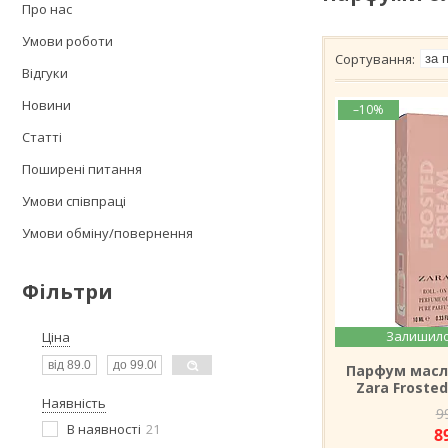
Про нас
Умови роботи
Відгуки
Новини
–10%
Статті
Поширені питання
Умови співпраці
Умови обміну/повернення
Фільтри
Залишило
Ціна
Парфум масл
Zara Froste
Наявність
9
В наявності
21
8