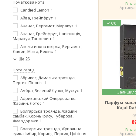
Початкова нота
В ная
Candied Lemon
1
Айва, Грейпфрут
1
–10%
Ананас, Бергамот, Маракуя
1
Ананас, Грейпфрут, Напівниція,
Маракуя, Танжерин
1
Апельсинова шкірка, Бергамот,
Лимон, М'ята, Ревінь
1
Ще 26
Нота серця
Абрикос, Дамаська троянда,
Персик, Півонія
1
Амбра, Зелений бузок, Мускус
1
Залишило
Африканський Флердоранж,
Парфум масл
Жасмин, Лотос
1
Kajal Da
Болгарська троянда, Жасмин
9
самбак, Корінь ірису, Тубероза,
Флердоранж
1
8
Болгарська троянда, Жувальна
В ная
гумка, Імбир, Кориця, Персик, Цвітіння