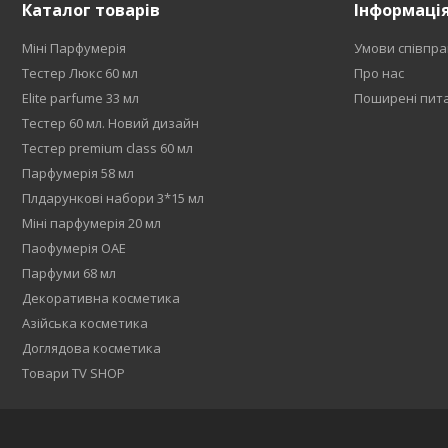
Каталог товарів
Інформаці
Міні Парфумерія
Умови співпра
Тестер Люкс 60 мл
Про нас
Elite parfume 33 мл
Поширені пит
Тестер 60 мл. Новий дизайн
Тестер premium class 60 мл
Парфумерія 58 мл
Плдарункові набори 3*15 мл
Міні парфумерія 20 мл
Паофумерія ОАЕ
Парфуми 68 мл
Декоративна косметика
Азійська косметика
Доглядова косметика
Товари TV SHOP