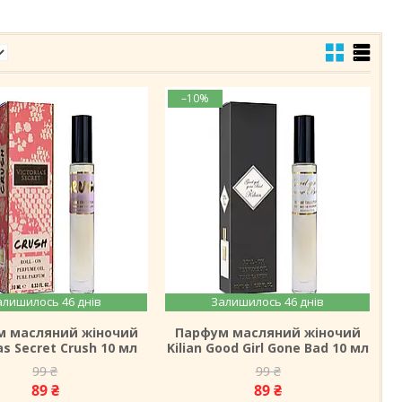
–10%
алишилось 46 днів
Залишилось 46 днів
м масляний жіночий
Парфум масляний жіночий
as Secret Crush 10 мл
Kilian Good Girl Gone Bad 10 мл
99 ₴
99 ₴
89 ₴
89 ₴