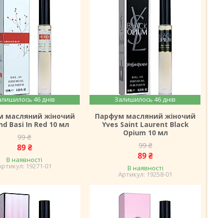
алишилось 46 днів
Залишилось 46 днів
м масляний жіночий
Парфум масляний жіночий
d Basi In Red 10 мл
Yves Saint Laurent Black
Opium 10 мл
99 ₴
99 ₴
89 ₴
89 ₴
В наявності
19271-01
В наявності
19258-01