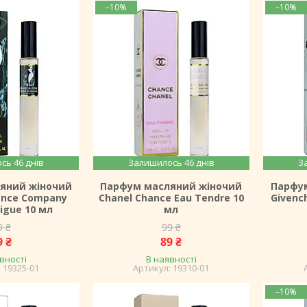
–10%
–10%
сь 46 днів
Залишилось 46 днів
З
яний жіночий
Парфум масляний жіночий
Парфу
ance Company
Chanel Chance Eau Tendre 10
Givenc
rigue 10 мл
мл
9 ₴
99 ₴
9 ₴
89 ₴
вності
В наявності
19325-01
19310-01
–10%