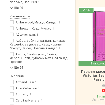
персика, Чорниця
1
Ще 26
–10%
Кінцева нота
Amberwood, Мускус, Сандал
1
Ambroxan, Кедр, Мускус
1
Абсолют ванілі
1
Амбра, Боби тонка, Ваніль, Какао,
Кашемірове дерево, Кедр, Кориця,
Мускус, Пачулі, Праліне, Сандал
1
Амбра, Білий мускус, Ваніль,
Деревні ноти, Дубовий мох, Палісандр,
Праліне
1
Залишило
Ще 24
Парфум масл
Victorias Se
Виробник
Passio
Armand Basi
1
9
Attar Collection
1
8
Burberry
1
В ная
Carolina Herrera
1