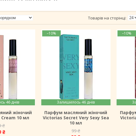
–10%
–10%
сь 46 днів
Залишилось 46 днів
З
яний жіночий
Парфум масляний жіночий
Парфу
d Cream 10 мл
Victorias Secret Very Sexy Sea
Victori
10 мл
9 ₴
99 ₴
9 ₴