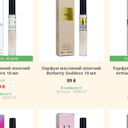
сь 46 днів
З
яний жіночий
Парфум масляний жіночий
Парфу
ore 10 мл
Burberry Goddess 10 мл
Arman
99 ₴
9 ₴
9 ₴
В наявності
19280-01
вності
19263-01