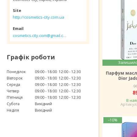
http://cosmetics-city.com.ua
cosmetics.city.com@gmail.com
Графік роботи
Залишило
Понеділок
09:00
18:00
12:00
12:30
Парфум масл
Dior Jad
Вівторок
09:00
18:00
12:00
12:30
Середа
09:00
18:00
12:00
12:30
9
Четвер
09:00
18:00
12:00
12:30
8
Пʼятниця
09:00
18:00
12:00
12:30
В ная
Субота
Вихідний
Неділя
Вихідний
–10%