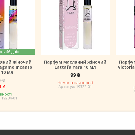
сь 46 днів
яний жіночий
Парфум масляний жіночий
Парфу
ragamo Incanto
Lattafa Yara 10 мл
Victori
 10 мл
99 ₴
9 ₴
Немає в наявності
9 ₴
19322-01
Н
вності
19284-01