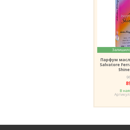
Залишило
Парфум масл
Salvatore Fer
Shine
9
8
В ная