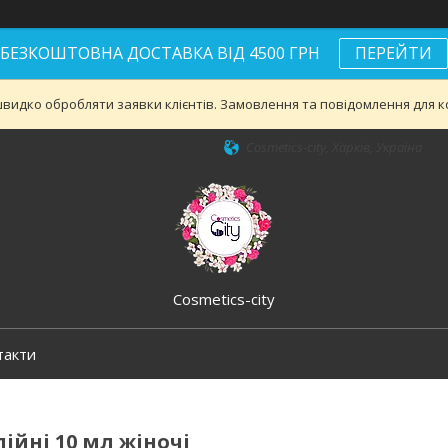
БЕЗКОШТОВНА ДОСТАВКА ВІД 4500 ГРН
ПЕРЕЙТИ
видко обробляти заявки клієнтів. Замовлення та повідомлення для ко
Cosmetics-city, Харків, Україна
Cosmetics-city
такти
ійні 10 мл жіночі