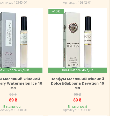
19345-01
19342-01
–10%
алишилось 46 днів
Залишилось 46 днів
м масляний жіночий
Парфум масляний жіночий
erry Watermelon Ice 10
Dolce&Gabbana Devotion 10
мл
мл
99 ₴
99 ₴
89 ₴
89 ₴
В наявності
В наявності
19338-01
19331-01