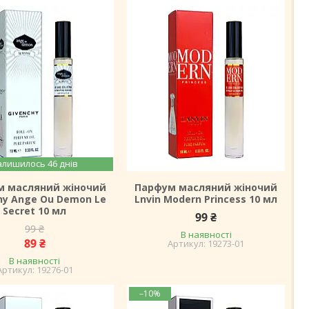
алишилось 46 днів
м масляний жіночий
Парфум масляний жіночий
hy Ange Ou Demon Le
Lnvin Modern Princess 10 мл
Secret 10 мл
99 ₴
99 ₴
В наявності
89 ₴
19273-01
В наявності
19276-01
–10%