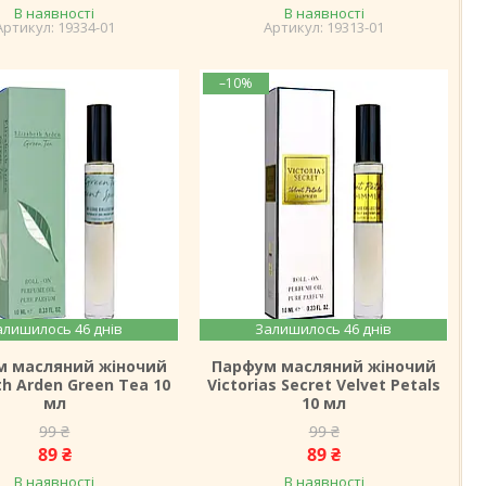
В наявності
В наявності
19334-01
19313-01
–10%
алишилось 46 днів
Залишилось 46 днів
м масляний жіночий
Парфум масляний жіночий
th Arden Green Tea 10
Victorias Secret Velvet Petals
мл
10 мл
99 ₴
99 ₴
89 ₴
89 ₴
В наявності
В наявності