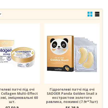
гелеві патчі під очі
Гідрогелеві патчі під очі
Collagen Multi-Effect
SADOER Panda Golden Snail з
ові, зміцнювальні 60
екстрактом золотого
шт.
равлика, поживні (7.9г*7шт)