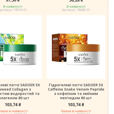
97,50 ₴
56,28 ₴
В наявності
В наявності
18919-01
18689-01
леві патчі SADOER 5X
Гідрогелеві патчі SADOER 5X
aweed Collagen з
Caffeine Snake Venom Peptide
ктом водоростей та
з кофеїном та зміїним
олагеном 80 шт
пептидом 80 шт
103,74 ₴
103,74 ₴
емає в наявності
Немає в наявності