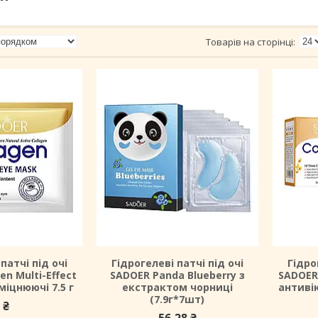
патчі під очі
Гідрогелеві патчі під очі
Гідро
en Multi-Effect
SADOER Panda Blueberry з
SADOER 
міцнюючі 7.5 г
екстрактом чорниці
антивік
(7.9г*7шт)
 ₴