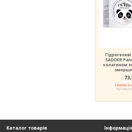
Гідрогелеві 
SADOER Pand
колагеном з
зморшк
73,
Немає в 
Каталог товарів
Інформаці