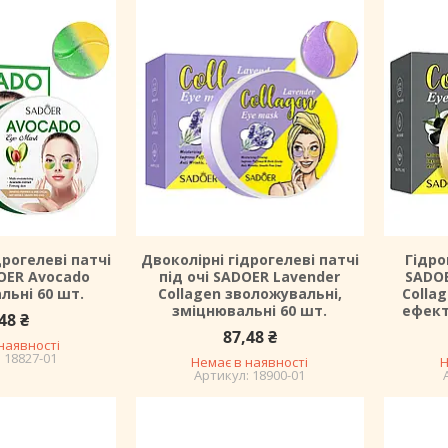
дрогелеві патчі
Двоколірні гідрогелеві патчі
Гідро
DOER Avocado
під очі SADOER Lavender
SADOE
льні 60 шт.
Collagen зволожувальні,
Colla
зміцнювальні 60 шт.
ефект
48 ₴
87,48 ₴
наявності
18827-01
Немає в наявності
Н
18900-01