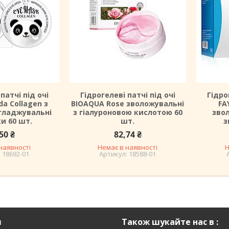
патчі під очі
Гідрогелеві патчі під очі
Гідро
a Collagen з
BIOAQUA Rose зволожувальні
FA
гладжувальні
з гіалуроновою кислотою 60
зво
и 60 шт.
шт.
з
50 ₴
82,74 ₴
наявності
Немає в наявності
Н
18692-01
18588-01
я
Також шукайте нас в :