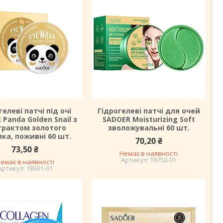
гелеві патчі під очі
Гідрогелеві патчі для очей
Panda Golden Snail з
SADOER Moisturizing Soft
трактом золотого
зволожувальні 60 шт.
ка, поживні 60 шт.
70,20 ₴
73,50 ₴
Немає в наявності
18750-01
емає в наявності
18691-01