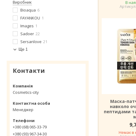
Виробник
В ная
Bioaqua
6
FAYANKOU
1
Images
1
Sadoer
22
Sersanlove
21
Ще 1
Контакти
Cosmetics-city
Маска-пат
навколо оч
Менеджер
пептидами та
9,
+380 (68) 065-33-79
Немає в 
+380 (93) 967-34-30