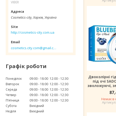
VIBER
Cosmetics-city, Харків, Україна
http://cosmetics-city.com.ua
cosmetics.city.com@gmail.com
Графік роботи
Двоколірні гі
Понеділок
09:00
18:00
12:00
12:30
під очі SAD
Вівторок
09:00
18:00
12:00
12:30
зволожуючі, з
Середа
09:00
18:00
12:00
12:30
87,
Четвер
09:00
18:00
12:00
12:30
Немає в 
Пʼятниця
09:00
18:00
12:00
12:30
Субота
Вихідний
Неділя
Вихідний