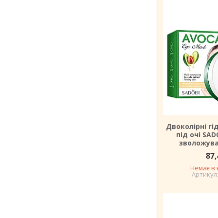
Двоколірні гі
під очі SA
зволожува
87,
Немає в 