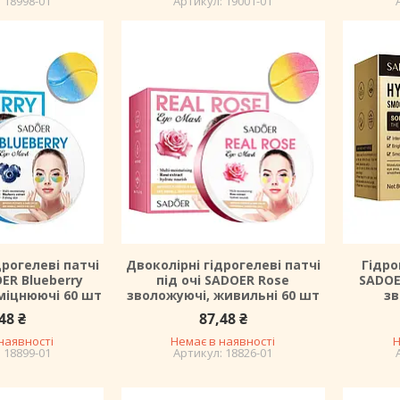
18998-01
19001-01
дрогелеві патчі
Двоколірні гідрогелеві патчі
Гідро
OER Blueberry
під очі SADOER Rose
SADOE
міцнюючі 60 шт
зволожуючі, живильні 60 шт
зв
48 ₴
87,48 ₴
наявності
Немає в наявності
Н
18899-01
18826-01