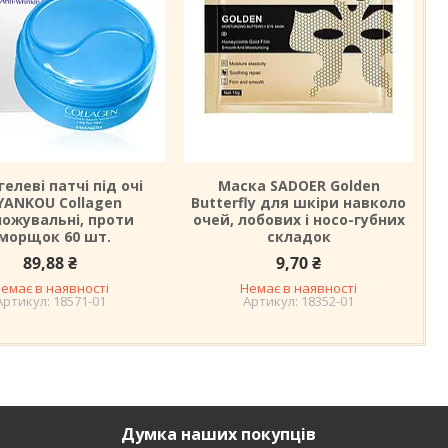
гелеві патчі під очі
Маска SADOER Golden
YANKOU Collagen
Butterfly для шкіри навколо
ложувальні, проти
очей, лобових і носо-губних
морщок 60 шт.
складок
89,88 ₴
9,70 ₴
емає в наявності
Немає в наявності
18571-01
18352-01
Думка наших покупців