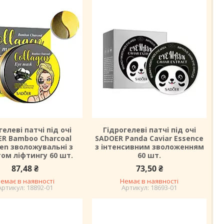
гелеві патчі під очі
Гідрогелеві патчі під очі
R Bamboo Charcoal
SADOER Panda Caviar Essence
gen зволожувальні з
з інтенсивним зволоженням
ом ліфтингу 60 шт.
60 шт.
87,48 ₴
73,50 ₴
емає в наявності
Немає в наявності
18892-01
18693-01