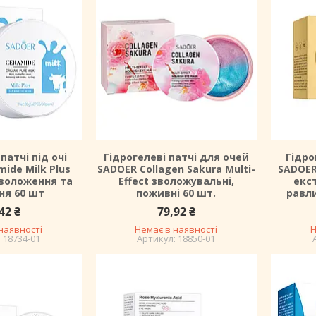
патчі під очі
Гідрогелеві патчі для очей
Гідро
ide Milk Plus
SADOER Collagen Sakura Multi-
SADOER 
зволоження та
Effect зволожувальні,
екс
ня 60 шт
поживні 60 шт.
равли
42 ₴
79,92 ₴
наявності
Немає в наявності
Н
18734-01
18850-01