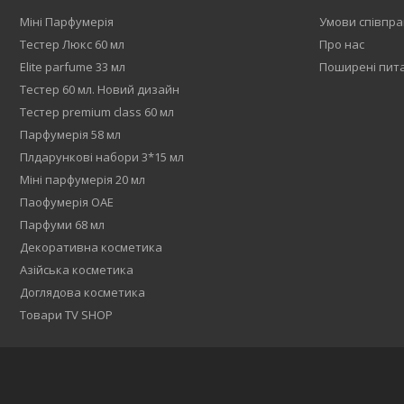
Міні Парфумерія
Умови співпра
Тестер Люкс 60 мл
Про нас
Elite parfume 33 мл
Поширені пит
Тестер 60 мл. Новий дизайн
Тестер premium class 60 мл
Парфумерія 58 мл
Плдарункові набори 3*15 мл
Міні парфумерія 20 мл
Паофумерія ОАЕ
Парфуми 68 мл
Декоративна косметика
Азійська косметика
Доглядова косметика
Товари TV SHOP