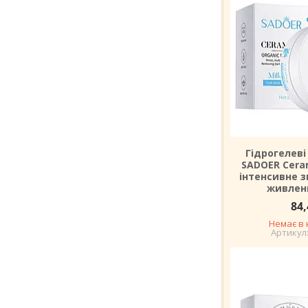
Гідрогелеві 
SADOER Ceram
інтенсивне 
живлен
84,
Немає в 