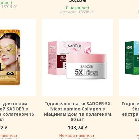
56,28 ₴
вності
18914-01
В наявності
18688-01
ч для шкіри
Гідрогелеві патчі SADOER 5X
Гідроге
ей SADOER з
Nicotinamide Collagen з
Se
 колагеном 15
ніацинамідом та колагеном
екстра
мл
80 шт
к
72 ₴
103,74 ₴
наявності
Немає в наявності
Н