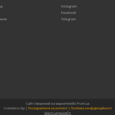
ці
Instagram
Facebook
ання
Telegram
Сайт створений на маркетплейсі
Prom.ua
Cosmetics-city |
Поскаржитися на контент
|
Політика конфіденційності
Select Language
▼