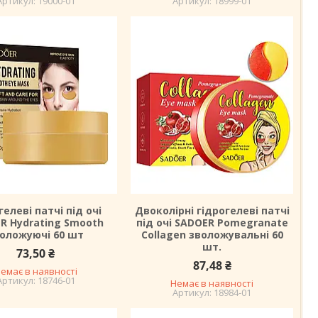
19000-01
18999-01
гелеві патчі під очі
Двоколірні гідрогелеві патчі
R Hydrating Smooth
під очі SADOER Pomegranate
оложуючі 60 шт
Collagen зволожувальні 60
шт.
73,50 ₴
87,48 ₴
емає в наявності
18746-01
Немає в наявності
18984-01